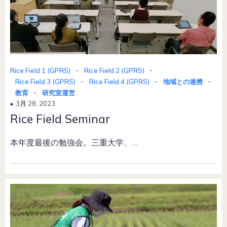
-
-
Rice Field 1 (GPRS)
Rice Field 2 (GPRS)
-
-
-
Rice Field 3 (GPRS)
Rice Field 4 (GPRS)
地域との連携
-
教育
研究室運営
3月 28, 2023
Rice Field Seminar
本年度最後の勉強会。三重大学、…