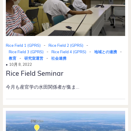
-
-
Rice Field 1 (GPRS)
Rice Field 2 (GPRS)
-
-
-
Rice Field 3 (GPRS)
Rice Field 4 (GPRS)
地域との連携
-
-
教育
研究室運営
社会連携
10月 8, 2022
Rice Field Seminar
今月も産官学の水田関係者が集ま…