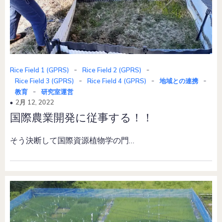
-
-
Rice Field 1 (GPRS)
Rice Field 2 (GPRS)
-
-
-
Rice Field 3 (GPRS)
Rice Field 4 (GPRS)
地域との連携
-
教育
研究室運営
2月 12, 2022
国際農業開発に従事する！！
そう決断して国際資源植物学の門…