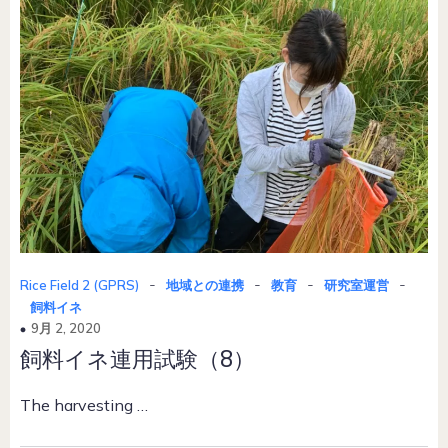
-
-
-
-
Rice Field 2 (GPRS)
地域との連携
教育
研究室運営
飼料イネ
9月 2, 2020
飼料イネ連用試験（8）
The harvesting …