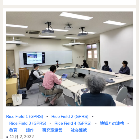
-
-
Rice Field 1 (GPRS)
Rice Field 2 (GPRS)
-
-
-
Rice Field 3 (GPRS)
Rice Field 4 (GPRS)
地域との連携
-
-
-
教育
畑作
研究室運営
社会連携
12月 2, 2022