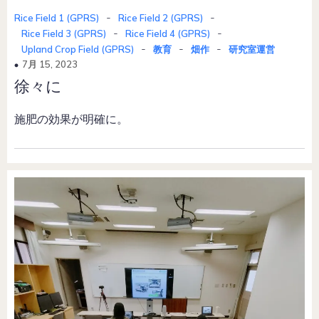
-
-
Rice Field 1 (GPRS)
Rice Field 2 (GPRS)
-
-
Rice Field 3 (GPRS)
Rice Field 4 (GPRS)
-
-
-
Upland Crop Field (GPRS)
教育
畑作
研究室運営
7月 15, 2023
徐々に
施肥の効果が明確に。