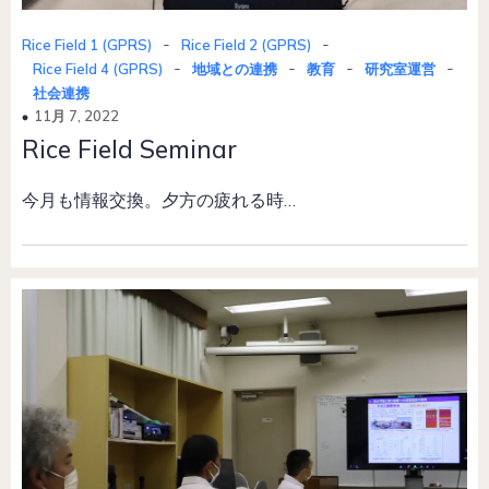
-
-
Rice Field 1 (GPRS)
Rice Field 2 (GPRS)
-
-
-
-
Rice Field 4 (GPRS)
地域との連携
教育
研究室運営
社会連携
11月 7, 2022
Rice Field Seminar
今月も情報交換。夕方の疲れる時…