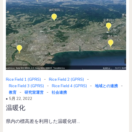
-
-
Rice Field 1 (GPRS)
Rice Field 2 (GPRS)
-
-
-
Rice Field 3 (GPRS)
Rice Field 4 (GPRS)
地域との連携
-
-
教育
研究室運営
社会連携
5月 22, 2022
温暖化
県内の標高差を利用した温暖化研…