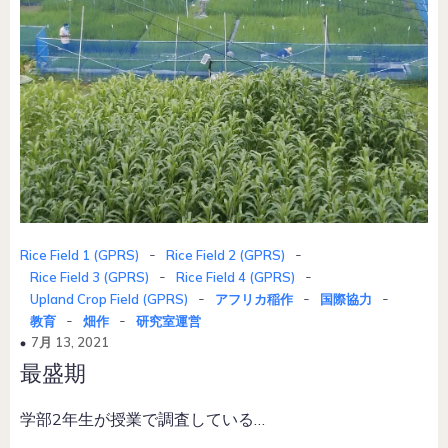
-
-
Rice Field 1 (GPRS)
Rice Field 2 (GPRS)
-
-
Rice Field 3 (GPRS)
Rice Field 4 (GPRS)
-
-
-
Upland Crop Field (GPRS)
アフリカ稲作
国際協力
-
-
教育
畑作
研究室運営
7月 13, 2021
最盛期
学部2年生が授業で調査している…