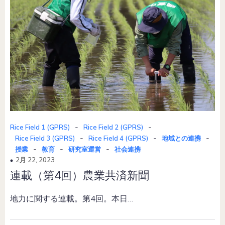
-
-
Rice Field 1 (GPRS)
Rice Field 2 (GPRS)
-
-
-
Rice Field 3 (GPRS)
Rice Field 4 (GPRS)
地域との連携
-
-
-
授業
教育
研究室運営
社会連携
2月 22, 2023
連載（第4回）農業共済新聞
地力に関する連載。第4回。本日…