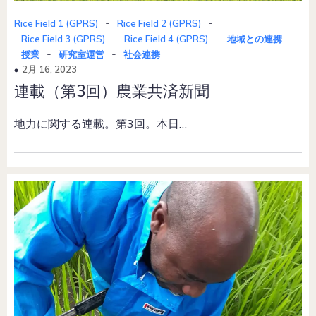
-
-
Rice Field 1 (GPRS)
Rice Field 2 (GPRS)
-
-
-
Rice Field 3 (GPRS)
Rice Field 4 (GPRS)
地域との連携
-
-
授業
研究室運営
社会連携
2月 16, 2023
連載（第3回）農業共済新聞
地力に関する連載。第3回。本日…