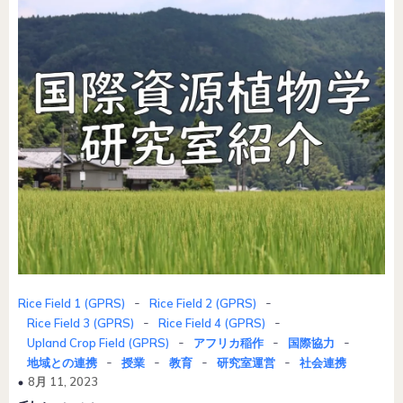
-
-
Rice Field 1 (GPRS)
Rice Field 2 (GPRS)
-
-
Rice Field 3 (GPRS)
Rice Field 4 (GPRS)
-
-
-
Upland Crop Field (GPRS)
アフリカ稲作
国際協力
-
-
-
-
地域との連携
授業
教育
研究室運営
社会連携
8月 11, 2023