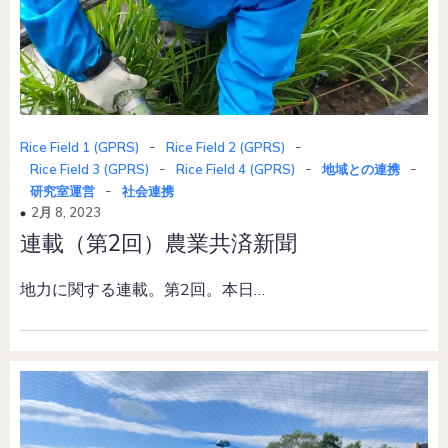
-
-
Rice Field 1 (GPRS)
Rice Field 2 (GPRS)
-
-
-
Rice Field 3 (GPRS)
Rice Field 4 (GPRS)
地域との連携
-
研究室運営
社会連携
2月 8, 2023
連載（第2回）農業共済新聞
地力に関する連載。第2回。本日…