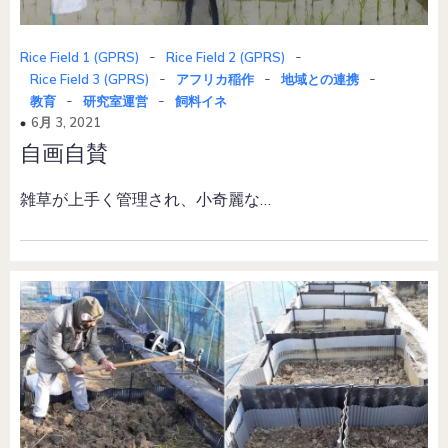
-
-
Rice Field 1 (GPRS)
Rice Field 2 (GPRS)
-
-
-
Rice Field 3 (GPRS)
アフリカ稲作
地域との連携
-
-
教育
研究室運営
飼料イネ
6月 3, 2021
自画自賛
雑草が上手く管理され、小奇麗な…