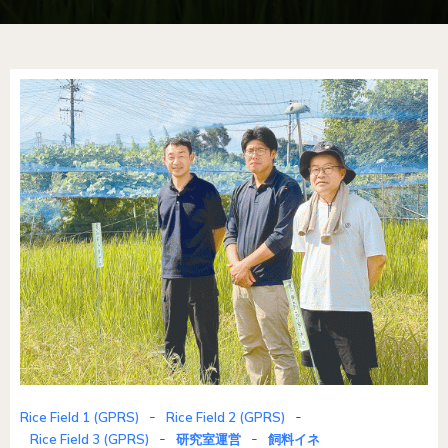
-
-
Rice Field 1 (GPRS)
Rice Field 2 (GPRS)
-
-
Rice Field 3 (GPRS)
研究室運営
飼料イネ