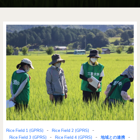
-
-
Rice Field 1 (GPRS)
Rice Field 2 (GPRS)
-
-
-
Rice Field 3 (GPRS)
Rice Field 4 (GPRS)
地域との連携