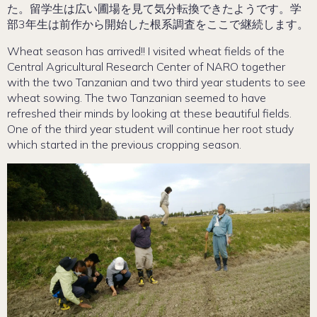
た。留学生は広い圃場を見て気分転換できたようです。学
部3年生は前作から開始した根系調査をここで継続します。
Wheat season has arrived!! I visited wheat fields of the
Central Agricultural Research Center of NARO together
with the two Tanzanian and two third year students to see
wheat sowing. The two Tanzanian seemed to have
refreshed their minds by looking at these beautiful fields.
One of the third year student will continue her root study
which started in the previous cropping season.