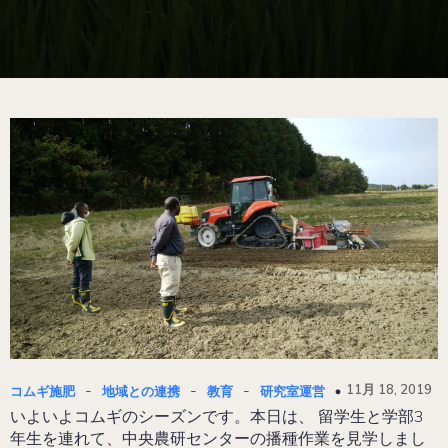
-
-
-
11月 18, 2019
コムギ施肥
地域との連携
教育
研究室運営
いよいよコムギのシーズンです。本日は、 留学生と学部3
年生を連れて、中央農研センターの播種作業を見学しまし