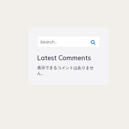
Latest Comments
表示できるコメントはありませ
ん。