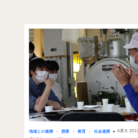
-
-
-
6月 8, 202
地域との連携
授業
教育
社会連携