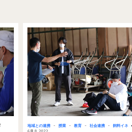
-
-
-
-
2
地域との連携
授業
教育
社会連携
飼料イネ
6月 8, 2022