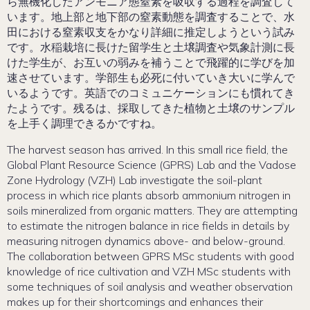
ら無機化したアンモニア態窒素を吸収する過程を調査して
います。地上部と地下部の窒素動態を調査することで、水
田における窒素収支をかなり詳細に推定しようという試み
です。水稲栽培に長けた留学生と土壌調査や気象計測に長
けた学生が、お互いの弱みを補うことで飛躍的に学びを加
速させています。学部生も必死に付いていき大いに学んで
いるようです。英語でのコミュニケーションにも慣れてき
たようです。残るは、採取してきた植物と土壌のサンプル
を上手く調理できるかですね。
The harvest season has arrived. In this small rice field, the
Global Plant Resource Science (GPRS) Lab and the Vadose
Zone Hydrology (VZH) Lab investigate the soil-plant
process in which rice plants absorb ammonium nitrogen in
soils mineralized from organic matters. They are attempting
to estimate the nitrogen balance in rice fields in details by
measuring nitrogen dynamics above- and below-ground.
The collaboration between GPRS MSc students with good
knowledge of rice cultivation and VZH MSc students with
some techniques of soil analysis and weather observation
makes up for their shortcomings and enhances their