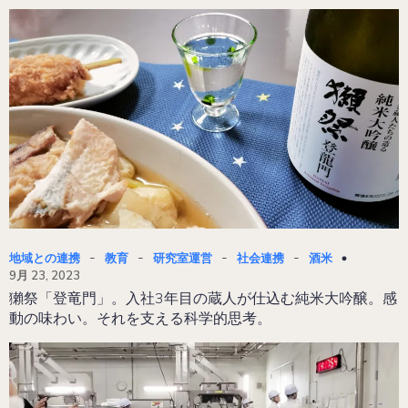
-
-
-
-
地域との連携
教育
研究室運営
社会連携
酒米
9月 23, 2023
獺祭「登竜門」。入社3年目の蔵人が仕込む純米大吟醸。感
動の味わい。それを支える科学的思考。