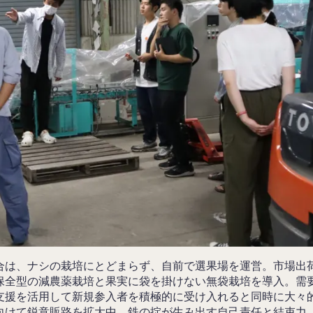
合は、ナシの栽培にとどまらず、自前で選果場を運営。市場出
保全型の減農薬栽培と果実に袋を掛けない無袋栽培を導入。需
支援を活用して新規参入者を積極的に受け入れると同時に大々
向けて鋭意販路を拡大中。鉄の掟が生み出す自己責任と結束力