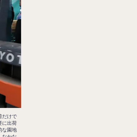
荷だけで
要に出荷
的な園地
。なかな