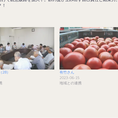
？！
（28）
有竹さん
2
2023-06-15
携
地域との連携