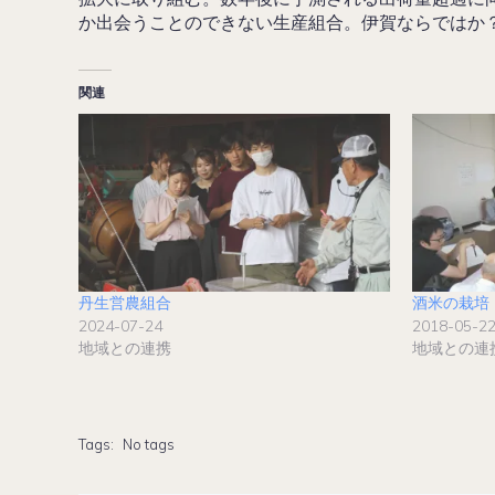
か出会うことのできない生産組合。伊賀ならではか
関連
丹生営農組合
酒米の栽培
2024-07-24
2018-05-2
地域との連携
地域との連
Tags:
No tags