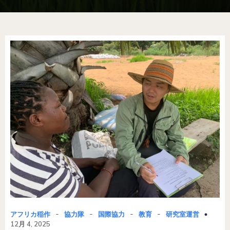
-
-
-
-
アフリカ稲作
協力隊
国際協力
教育
研究室運営
12月 4, 2025