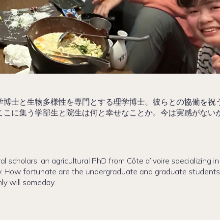
学博士と生物多様性を専門とする理学博士。彼らとの協働を祝
ここに集う学部生と院生は何と幸せなことか。今は実感がない
 scholars: an agricultural PhD from Côte d’Ivoire specializing in
sity. How fortunate are the undergraduate and graduate student
nly will someday.