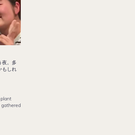
う夜。多
かもしれ
 plant
s gathered